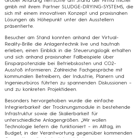
Großer Andrang herrschte am Stand der Firma michel
gmbh mit ihrem Partner SLUDGE-DRYING-SYSTEMS, die
sich mit einem innovativen Konzept und praxisnahen
Lösungen als Höhepunkt unter den Ausstellern
präsentierte.
Besucher am Stand konnten anhand der Virtual-
Reality-Brille die Anlagentechnik live und hautnah
erleben, einen Einblick in die Steuerungslogik erhalten
und sich anhand praxisnaher Fallbeispiele über
Einsparpotenziale bei Betriebskosten und CO2-
Ausstoß informieren. Zahlreiche Fachgespräche mit
kommunalen Betreibern, der Industrie, Planern und
Ingenieurbüros führten zu spannenden Diskussionen –
und zu konkreten Projektideen.
Besonders hervorgehoben wurde die einfache
Integrierbarkeit der Trocknungsmodule in bestehende
Infrastruktur sowie die Skalierbarkeit für
unterschiedliche Anlagengrößen. „Wir wollen
Technologie liefern die funktioniert – im Alltag, im
Budget, in der Verantwortung gegenüber kommenden